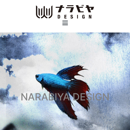
コ
ン
テ
ナラビヤ デザイン
Graphic Design / Web Design / Logo Design
ン
ツ
へ
ス
キ
ッ
プ
NARABIYA DESIGN